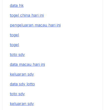
data hk
togel china hari ini
pengeluaran macau hari ini
togel
togel
toto sdy
data macau hari ini
keluaran sdy
data sdy lotto
toto sdy
keluaran sdy