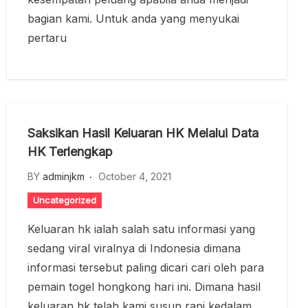
bagian kami. Untuk anda yang menyukai
pertaru
Saksikan Hasil Keluaran HK Melalui Data
HK Terlengkap
BY
adminjkm
October 4, 2021
Uncategorized
Keluaran hk ialah salah satu informasi yang
sedang viral viralnya di Indonesia dimana
informasi tersebut paling dicari cari oleh para
pemain togel hongkong hari ini. Dimana hasil
keluaran hk telah kami susun rapi kedalam