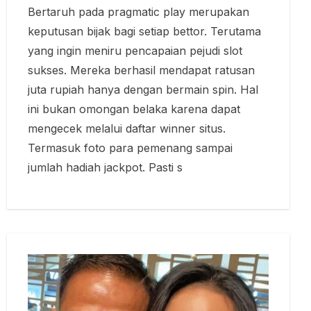
Bertaruh pada pragmatic play merupakan
keputusan bijak bagi setiap bettor. Terutama
yang ingin meniru pencapaian pejudi slot
sukses. Mereka berhasil mendapat ratusan
juta rupiah hanya dengan bermain spin. Hal
ini bukan omongan belaka karena dapat
mengecek melalui daftar winner situs.
Termasuk foto para pemenang sampai
jumlah hadiah jackpot. Pasti s