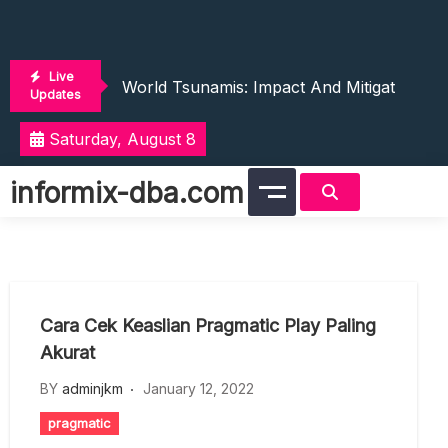
Skip
The World’s Vaccines: Innovation And Its 
to
content
Recent Trends In International Typhoons
Live
World Tsunamis: Impact And Mitigation
Updates
Global Earthquake: Causes And Impact O
Saturday, August 8
The World’s Latest Natural Disaster
The World’s Vaccines: Innovation And Its 
informix-dba.com
Recent Trends In International Typhoons
World Tsunamis: Impact And Mitigation
Global Earthquake: Causes And Impact O
The World’s Latest Natural Disaster
The World’s Vaccines: Innovation And Its 
Cara Cek Keaslian Pragmatic Play Paling
Akurat
BY
adminjkm
January 12, 2022
pragmatic