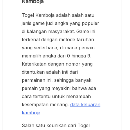
Kamboja
Togel Kamboja adalah salah satu
jenis game judi angka yang populer
di kalangan masyarakat. Game ini
terkenal dengan metode taruhan
yang sederhana, di mana pemain
mempilih angka dari 0 hingga 9.
Keterikatan dengan nomor yang
ditentukan adalah inti dari
permainan ini, sehingga banyak
pemain yang meyakini bahwa ada
cara tertentu untuk menambah
kesempatan menang.
data keluaran
kamboja
Salah satu keunikan dari Togel