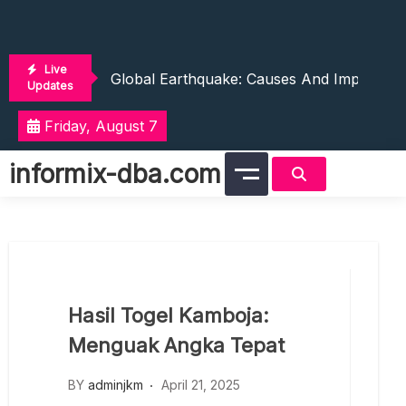
Skip
Social And Economic Impact Of The Glob
to
content
World Tsunamis: Impact And Mitigation
Live
Global Earthquake: Causes And Impact O
Updates
The World’s Latest Natural Disaster
Friday, August 7
The World’s Vaccines: Innovation And Its 
Social And Economic Impact Of The Glob
informix-dba.com
World Tsunamis: Impact And Mitigation
Global Earthquake: Causes And Impact O
The World’s Latest Natural Disaster
The World’s Vaccines: Innovation And Its 
Social And Economic Impact Of The Glob
Hasil Togel Kamboja:
Menguak Angka Tepat
BY
adminjkm
April 21, 2025