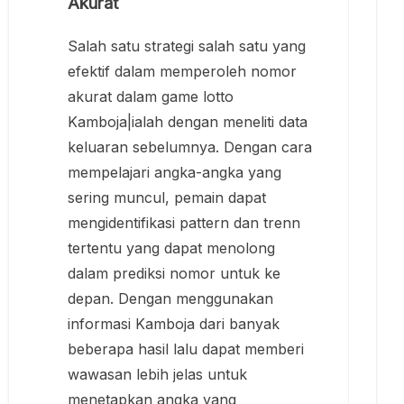
Akurat
Salah satu strategi salah satu yang
efektif dalam memperoleh nomor
akurat dalam game lotto
Kamboja|ialah dengan meneliti data
keluaran sebelumnya. Dengan cara
mempelajari angka-angka yang
sering muncul, pemain dapat
mengidentifikasi pattern dan trenn
tertentu yang dapat menolong
dalam prediksi nomor untuk ke
depan. Dengan menggunakan
informasi Kamboja dari banyak
beberapa hasil lalu dapat memberi
wawasan lebih jelas untuk
menetapkan angka yang