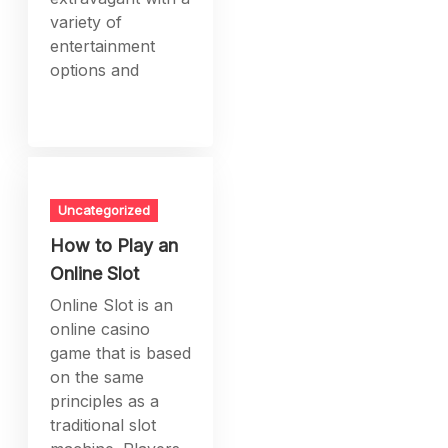
variety of
entertainment
options and
Uncategorized
How to Play an
Online Slot
Online Slot is an
online casino
game that is based
on the same
principles as a
traditional slot