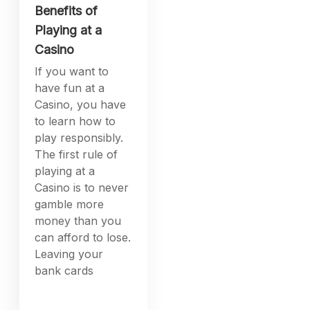
Benefits of
Playing at a
Casino
If you want to
have fun at a
Casino, you have
to learn how to
play responsibly.
The first rule of
playing at a
Casino is to never
gamble more
money than you
can afford to lose.
Leaving your
bank cards