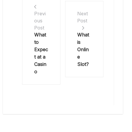
Previ
Next
ous
Post
Post
What
What
to
is
Expec
Onlin
t at a
e
Casin
Slot?
o