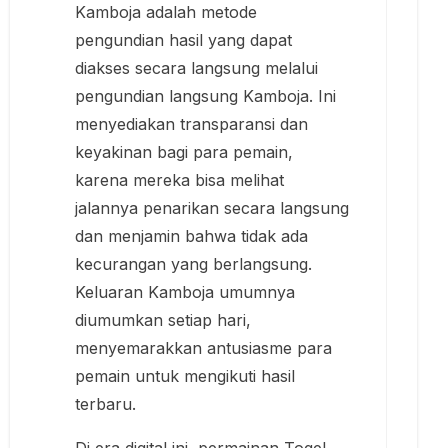
Kamboja adalah metode
pengundian hasil yang dapat
diakses secara langsung melalui
pengundian langsung Kamboja. Ini
menyediakan transparansi dan
keyakinan bagi para pemain,
karena mereka bisa melihat
jalannya penarikan secara langsung
dan menjamin bahwa tidak ada
kecurangan yang berlangsung.
Keluaran Kamboja umumnya
diumumkan setiap hari,
menyemarakkan antusiasme para
pemain untuk mengikuti hasil
terbaru.
Di era digital ini, permainan Togel