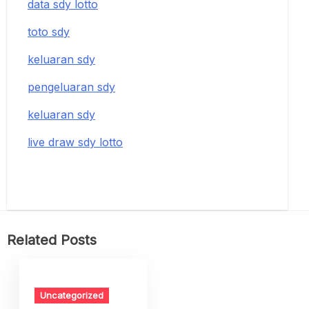
data sdy lotto
toto sdy
keluaran sdy
pengeluaran sdy
keluaran sdy
live draw sdy lotto
Related Posts
Uncategorized