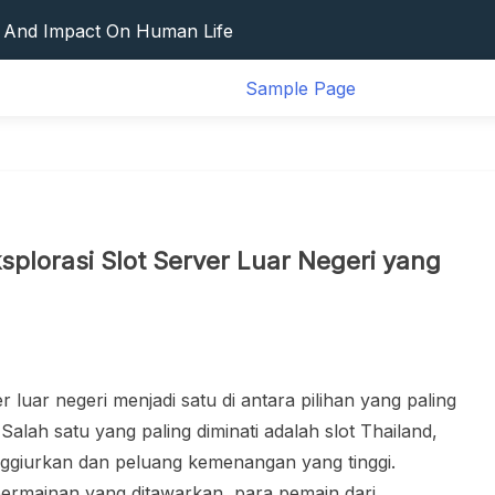
d Mitigation
s And Impact On Human Life
 Disaster
Sample Page
vation And Its Impact On Global Health
ct Of The Global Pandemic
d Mitigation
s And Impact On Human Life
 Disaster
vation And Its Impact On Global Health
plorasi Slot Server Luar Negeri yang
ct Of The Global Pandemic
r luar negeri menjadi satu di antara pilihan yang paling
alah satu yang paling diminati adalah slot Thailand,
nggiurkan dan peluang kemenangan yang tinggi.
ermainan yang ditawarkan, para pemain dari