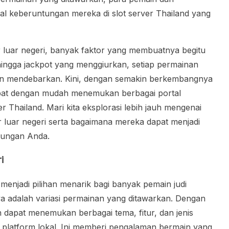
jal keberuntungan mereka di slot server Thailand yang
ver luar negeri, banyak faktor yang membuatnya begitu
ingga jackpot yang menggiurkan, setiap permainan
n mendebarkan. Kini, dengan semakin berkembangnya
dapat dengan mudah menemukan berbagai portal
Thailand. Mari kita eksplorasi lebih jauh mengenai
er luar negeri serta bagaimana mereka dapat menjadi
tungan Anda.
i
 menjadi pilihan menarik bagi banyak pemain judi
a adalah variasi permainan yang ditawarkan. Dengan
n dapat menemukan berbagai tema, fitur, dan jenis
i platform lokal. Ini memberi pengalaman bermain yang