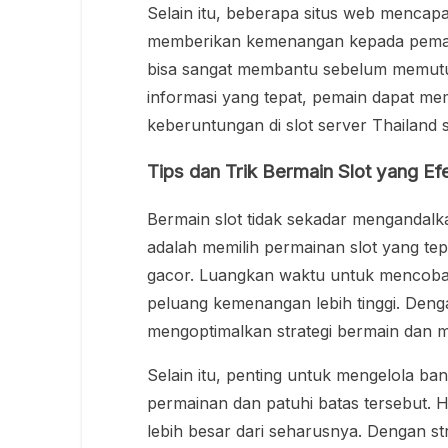
Selain itu, beberapa situs web mencapai
memberikan kemenangan kepada pemainn
bisa sangat membantu sebelum memutu
informasi yang tepat, pemain dapat m
keberuntungan di slot server Thailand 
Tips dan Trik Bermain Slot yang Efe
Bermain slot tidak sekadar mengandalka
adalah memilih permainan slot yang tepa
gacor. Luangkan waktu untuk mencoba 
peluang kemenangan lebih tinggi. De
mengoptimalkan strategi bermain dan m
Selain itu, penting untuk mengelola ba
permainan dan patuhi batas tersebut.
lebih besar dari seharusnya. Dengan st