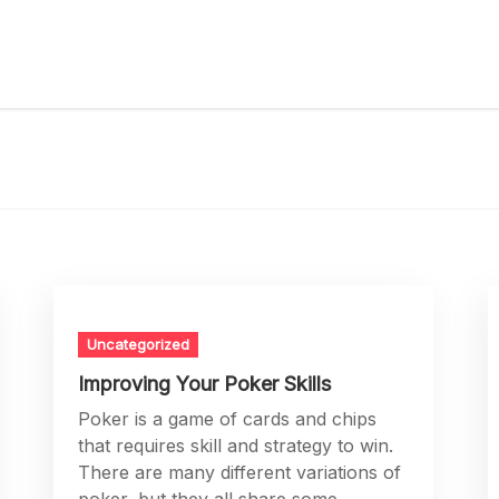
Uncategorized
Improving Your Poker Skills
Poker is a game of cards and chips
that requires skill and strategy to win.
There are many different variations of
poker, but they all share some