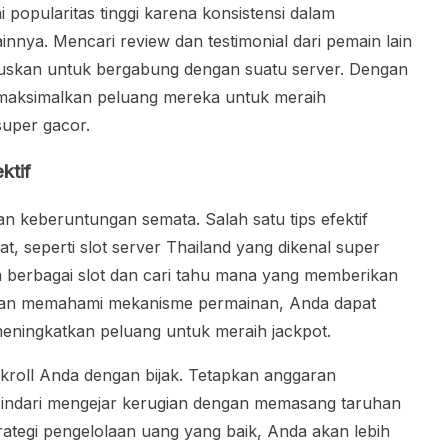
 popularitas tinggi karena konsistensi dalam
ya. Mencari review dan testimonial dari pemain lain
skan untuk bergabung dengan suatu server. Dengan
emaksimalkan peluang mereka untuk meraih
super gacor.
ktif
n keberuntungan semata. Salah satu tips efektif
t, seperti slot server Thailand yang dikenal super
berbagai slot dan cari tahu mana yang memberikan
ngan memahami mekanisme permainan, Anda dapat
eningkatkan peluang untuk meraih jackpot.
nkroll Anda dengan bijak. Tetapkan anggaran
 Hindari mengejar kerugian dengan memasang taruhan
rategi pengelolaan uang yang baik, Anda akan lebih