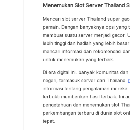
Menemukan Slot Server Thailand 
Mencari slot server Thailand super ga
pemain. Dengan banyaknya opsi yang t
membuat suatu server menjadi gacor
lebih tinggi dan hadiah yang lebih besa
mencari informasi dan rekomendasi dar
untuk menemukan yang terbaik.
Di era digital ini, banyak komunitas da
negeri, termasuk server dari Thailand.
informasi tentang pengalaman mereka, 
terbukti memberikan hasil terbaik. Ini 
pengetahuan dan menemukan slot Thai
perkembangan terbaru di dunia slot on
tepat.