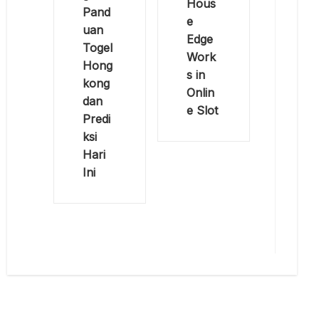
Hous
Pand
e
uan
Edge
Togel
Work
Hong
s in
kong
Onlin
dan
e Slot
Predi
ksi
Hari
Ini