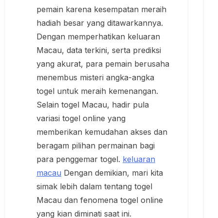
pemain karena kesempatan meraih
hadiah besar yang ditawarkannya.
Dengan memperhatikan keluaran
Macau, data terkini, serta prediksi
yang akurat, para pemain berusaha
menembus misteri angka-angka
togel untuk meraih kemenangan.
Selain togel Macau, hadir pula
variasi togel online yang
memberikan kemudahan akses dan
beragam pilihan permainan bagi
para penggemar togel.
keluaran
macau
Dengan demikian, mari kita
simak lebih dalam tentang togel
Macau dan fenomena togel online
yang kian diminati saat ini.