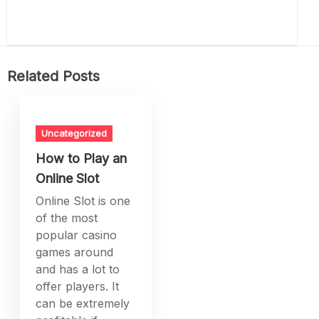
Related Posts
Uncategorized
How to Play an
Online Slot
Online Slot is one
of the most
popular casino
games around
and has a lot to
offer players. It
can be extremely