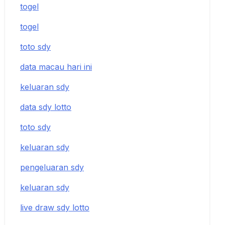
togel
togel
toto sdy
data macau hari ini
keluaran sdy
data sdy lotto
toto sdy
keluaran sdy
pengeluaran sdy
keluaran sdy
live draw sdy lotto