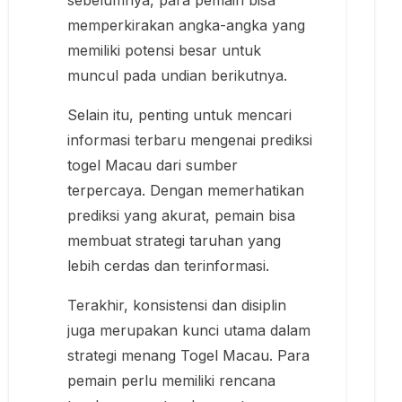
memperkirakan angka-angka yang
memiliki potensi besar untuk
muncul pada undian berikutnya.
Selain itu, penting untuk mencari
informasi terbaru mengenai prediksi
togel Macau dari sumber
terpercaya. Dengan memerhatikan
prediksi yang akurat, pemain bisa
membuat strategi taruhan yang
lebih cerdas dan terinformasi.
Terakhir, konsistensi dan disiplin
juga merupakan kunci utama dalam
strategi menang Togel Macau. Para
pemain perlu memiliki rencana