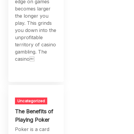
edge on games
becomes larger
the longer you
play. This grinds
you down into the
unprofitable
territory of casino
gambling. The
casino
Uncategorized
The Benefits of
Playing Poker
Poker is a card