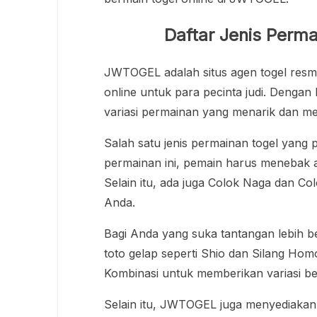
Daftar Jenis Perm
JWTOGEL adalah situs agen togel resmi
online untuk para pecinta judi. Dengan 
variasi permainan yang menarik dan m
Salah satu jenis permainan togel yan
permainan ini, pemain harus menebak 
Selain itu, ada juga Colok Naga dan C
Anda.
Bagi Anda yang suka tantangan lebih b
toto gelap seperti Shio dan Silang Ho
Kombinasi untuk memberikan variasi 
Selain itu, JWTOGEL juga menyediakan 