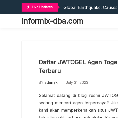
World Tsunamis: Impact An
Skip
Global Earthquake: Cause
Live Updates
to
The World’s Latest Natural
content
informix-dba.com
The World’s Vaccines: Inno
Social And Economic Impa
World Tsunamis: Impact An
Global Earthquake: Cause
The World’s Latest Natural
The World’s Vaccines: Inno
Daftar JWTOGEL Agen Togel 
Social And Economic Impa
Terbaru
BY
adminjkm
July 31, 2023
Selamat datang di blog resmi JWTOG
sedang mencari agen terpercaya? Jika
kami akan memperkenalkan situs JWTO
link alternatif terbaru anti blokir. Ka