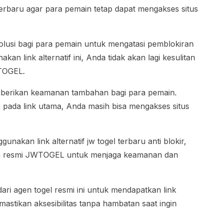
erbaru agar para pemain tetap dapat mengakses situs
lusi bagi para pemain untuk mengatasi pemblokiran
an link alternatif ini, Anda tidak akan lagi kesulitan
TOGEL.
memberikan keamanan tambahan bagi para pemain.
 pada link utama, Anda masih bisa mengakses situs
nakan link alternatif jw togel terbaru anti blokir,
man resmi JWTOGEL untuk menjaga keamanan dan
dari agen togel resmi ini untuk mendapatkan link
mastikan aksesibilitas tanpa hambatan saat ingin