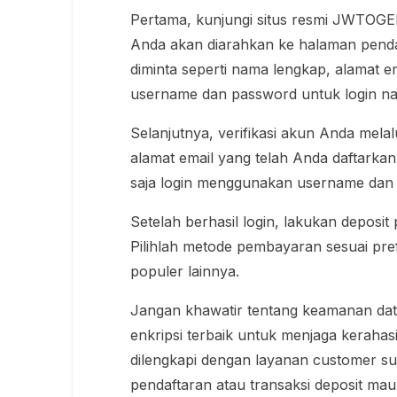
Pertama, kunjungi situs resmi JWTOGEL d
Anda akan diarahkan ke halaman pendaf
diminta seperti nama lengkap, alamat e
username dan password untuk login na
Selanjutnya, verifikasi akun Anda mela
alamat email yang telah Anda daftarkan 
saja login menggunakan username dan 
Setelah berhasil login, lakukan deposit
Pilihlah metode pembayaran sesuai prefe
populer lainnya.
Jangan khawatir tentang keamanan da
enkripsi terbaik untuk menjaga kerahas
dilengkapi dengan layanan customer su
pendaftaran atau transaksi deposit ma