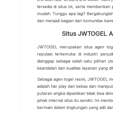
tersedia di situs ini, serta memberik
mudah. Tunggu apa lagi? Bergabungla
dari menjadi bagian dari komunitas kami
Situs JWTOGEL A
JWTOGEL merupakan situs agen tog
reputasi terkemuka di industri per
dianggap sebagai salah satu pilihan 
keandalan dan kualitas layanan yang di
Sebagai agen togel resmi, JWTOGEL m
adalah fair play dan bebas dari manipu
putaran angka dipastikan tidak bisa dim
pihak internal situs itu sendiri. Ini 
bermain dalam lingkungan yang adil da