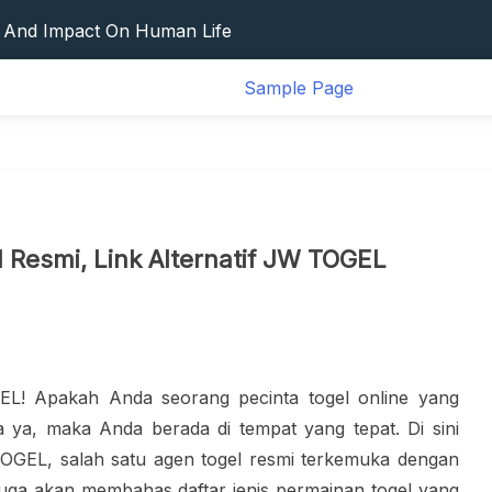
d Mitigation
s And Impact On Human Life
 Disaster
Sample Page
vation And Its Impact On Global Health
ct Of The Global Pandemic
d Mitigation
s And Impact On Human Life
 Disaster
vation And Its Impact On Global Health
Resmi, Link Alternatif JW TOGEL
ct Of The Global Pandemic
EL! Apakah Anda seorang pecinta togel online yang
 ya, maka Anda berada di tempat yang tepat. Di sini
GEL, salah satu agen togel resmi terkemuka dengan
mi juga akan membahas daftar jenis permainan togel yang