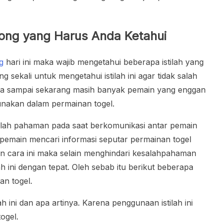
kong yang Harus Anda Ketahui
g
hari ini maka wajib mengetahui beberapa istilah yang
g sekali untuk mengetahui istilah ini agar tidak salah
na sampai sekarang masih banyak pemain yang enggan
gunakan dalam permainan togel.
lah pahaman pada saat berkomunikasi antar pemain
pemain mencari informasi seputar permainan togel
an cara ini maka selain menghindari kesalahpahaman
 ini dengan tepat. Oleh sebab itu berikut beberapa
an togel.
 ini dan apa artinya. Karena penggunaan istilah ini
ogel.