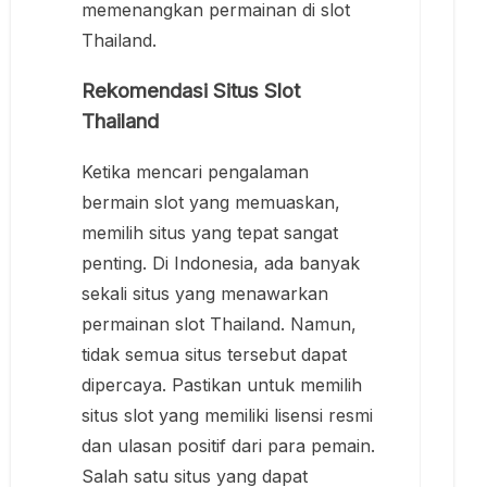
memenangkan permainan di slot
Thailand.
Rekomendasi Situs Slot
Thailand
Ketika mencari pengalaman
bermain slot yang memuaskan,
memilih situs yang tepat sangat
penting. Di Indonesia, ada banyak
sekali situs yang menawarkan
permainan slot Thailand. Namun,
tidak semua situs tersebut dapat
dipercaya. Pastikan untuk memilih
situs slot yang memiliki lisensi resmi
dan ulasan positif dari para pemain.
Salah satu situs yang dapat