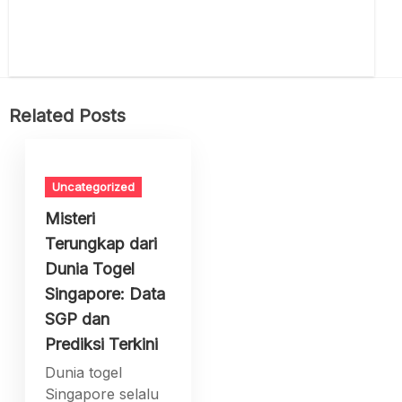
Related Posts
Uncategorized
Misteri
Terungkap dari
Dunia Togel
Singapore: Data
SGP dan
Prediksi Terkini
Dunia togel
Singapore selalu