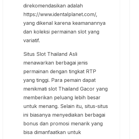
direkomendasikan adalah
https://www.identalplanet.com/,
yang dikenal karena keamanannya
dan koleksi permainan slot yang
variatif.
Situs Slot Thailand Asli
menawarkan berbagai jenis
permainan dengan tingkat RTP
yang tinggi. Para pemain dapat
menikmati slot Thailand Gacor yang
memberikan peluang lebih besar
untuk menang. Selain itu, situs-situs
ini biasanya menyediakan berbagai
bonus dan promosi menarik yang
bisa dimanfaatkan untuk