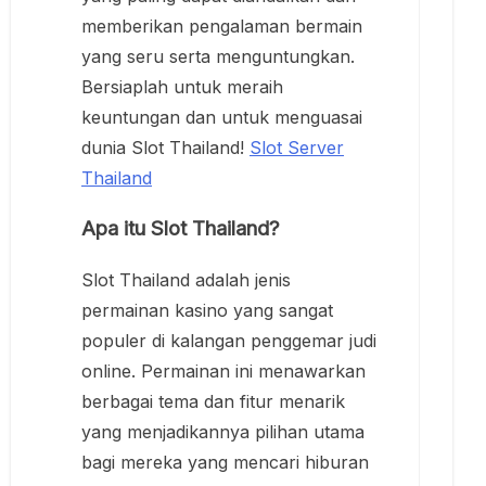
memberikan pengalaman bermain
yang seru serta menguntungkan.
Bersiaplah untuk meraih
keuntungan dan untuk menguasai
dunia Slot Thailand!
Slot Server
Thailand
Apa itu Slot Thailand?
Slot Thailand adalah jenis
permainan kasino yang sangat
populer di kalangan penggemar judi
online. Permainan ini menawarkan
berbagai tema dan fitur menarik
yang menjadikannya pilihan utama
bagi mereka yang mencari hiburan