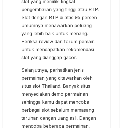
slot yang memiliki tingkat
pengembalian yang tinggi atau RTP.
Slot dengan RTP di atas 95 persen
umumnya menawarkan peluang
yang lebih baik untuk menang.
Periksa review dan forum pemain
untuk mendapatkan rekomendasi
slot yang dianggap gacor.
Selanjutnya, perhatikan jenis
permainan yang ditawarkan oleh
situs slot Thailand. Banyak situs
menyediakan demo permainan
sehingga kamu dapat mencoba
berbagai slot sebelum memasang
taruhan dengan uang asli. Dengan
mencoba beberapa permainan,