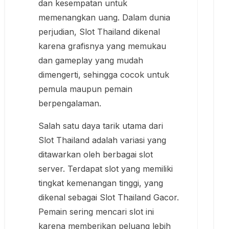
dan kesempatan untuk
memenangkan uang. Dalam dunia
perjudian, Slot Thailand dikenal
karena grafisnya yang memukau
dan gameplay yang mudah
dimengerti, sehingga cocok untuk
pemula maupun pemain
berpengalaman.
Salah satu daya tarik utama dari
Slot Thailand adalah variasi yang
ditawarkan oleh berbagai slot
server. Terdapat slot yang memiliki
tingkat kemenangan tinggi, yang
dikenal sebagai Slot Thailand Gacor.
Pemain sering mencari slot ini
karena memberikan peluang lebih