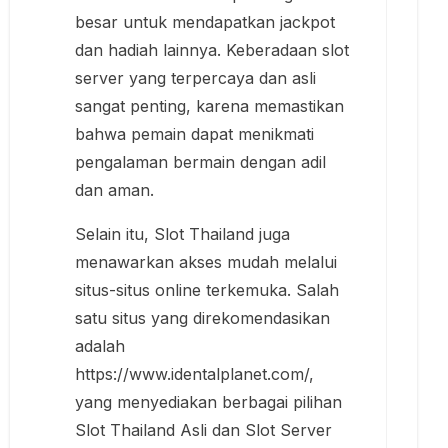
besar untuk mendapatkan jackpot
dan hadiah lainnya. Keberadaan slot
server yang terpercaya dan asli
sangat penting, karena memastikan
bahwa pemain dapat menikmati
pengalaman bermain dengan adil
dan aman.
Selain itu, Slot Thailand juga
menawarkan akses mudah melalui
situs-situs online terkemuka. Salah
satu situs yang direkomendasikan
adalah
https://www.identalplanet.com/,
yang menyediakan berbagai pilihan
Slot Thailand Asli dan Slot Server