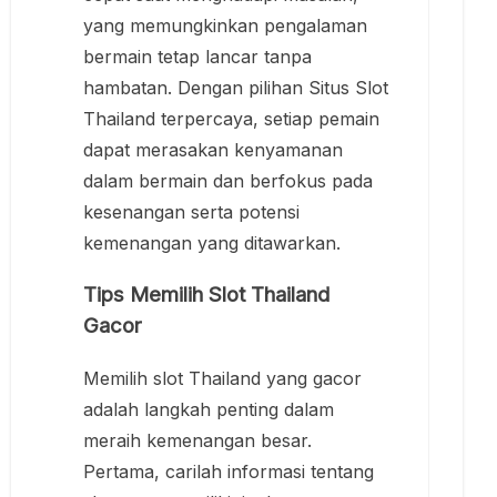
yang memungkinkan pengalaman
bermain tetap lancar tanpa
hambatan. Dengan pilihan Situs Slot
Thailand terpercaya, setiap pemain
dapat merasakan kenyamanan
dalam bermain dan berfokus pada
kesenangan serta potensi
kemenangan yang ditawarkan.
Tips Memilih Slot Thailand
Gacor
Memilih slot Thailand yang gacor
adalah langkah penting dalam
meraih kemenangan besar.
Pertama, carilah informasi tentang