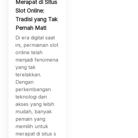
Merapat di Situs
Slot Online:
Tradisi yang Tak
Pernah Mati
Di era digital saat
ini, permainan slot
online telah
menjadi fenomena
yang tak
terelakkan.
Dengan
perkembangan
teknologi dan
akses yang lebih
mudah, banyak
pemain yang
memilih untuk
merapat di situs s