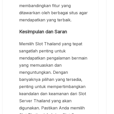
membandingkan fitur yang
ditawarkan oleh berbagai situs agar
mendapatkan yang terbaik.
Kesimpulan dan Saran
Memilih Slot Thailand yang tepat
sangatlah penting untuk
mendapatkan pengalaman bermain
yang memuaskan dan
menguntungkan. Dengan
banyaknya pilihan yang tersedia,
penting untuk mempertimbangkan
keandalan dan keamanan dari Slot
Server Thailand yang akan
digunakan. Pastikan Anda memilih