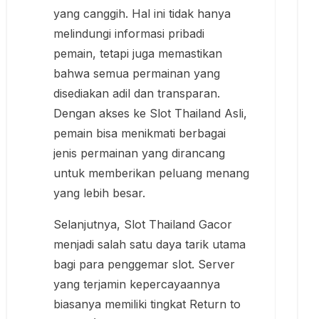
yang canggih. Hal ini tidak hanya
melindungi informasi pribadi
pemain, tetapi juga memastikan
bahwa semua permainan yang
disediakan adil dan transparan.
Dengan akses ke Slot Thailand Asli,
pemain bisa menikmati berbagai
jenis permainan yang dirancang
untuk memberikan peluang menang
yang lebih besar.
Selanjutnya, Slot Thailand Gacor
menjadi salah satu daya tarik utama
bagi para penggemar slot. Server
yang terjamin kepercayaannya
biasanya memiliki tingkat Return to