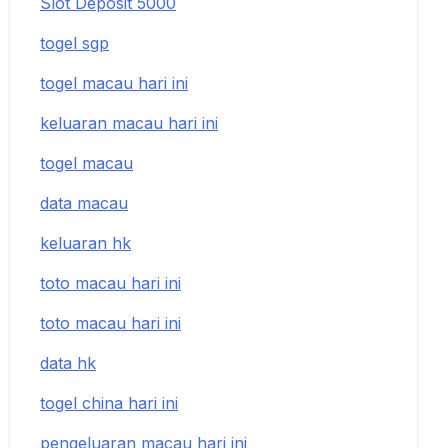
Slot Deposit 5000
togel sgp
togel macau hari ini
keluaran macau hari ini
togel macau
data macau
keluaran hk
toto macau hari ini
toto macau hari ini
data hk
togel china hari ini
pengeluaran macau hari ini