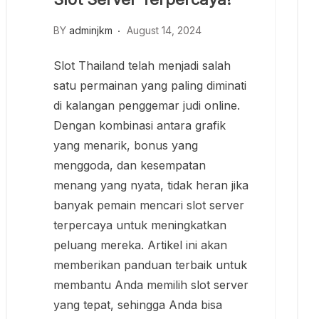
BY
adminjkm
August 14, 2024
Slot Thailand telah menjadi salah
satu permainan yang paling diminati
di kalangan penggemar judi online.
Dengan kombinasi antara grafik
yang menarik, bonus yang
menggoda, dan kesempatan
menang yang nyata, tidak heran jika
banyak pemain mencari slot server
terpercaya untuk meningkatkan
peluang mereka. Artikel ini akan
memberikan panduan terbaik untuk
membantu Anda memilih slot server
yang tepat, sehingga Anda bisa